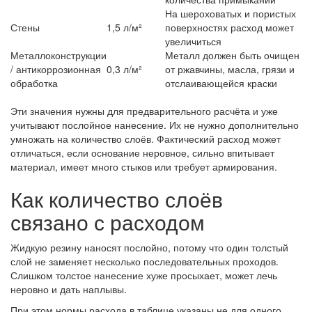
На шероховатых и пористых
Стены
1,5 л/м²
поверхностях расход может
увеличиться
Металлоконструкции
Металл должен быть очищен
/ антикоррозионная
0,3 л/м²
от ржавчины, масла, грязи и
обработка
отслаивающейся краски
Эти значения нужны для предварительного расчёта и уже
учитывают послойное нанесение. Их не нужно дополнительно
умножать на количество слоёв. Фактический расход может
отличаться, если основание неровное, сильно впитывает
материал, имеет много стыков или требует армирования.
Как количество слоёв
связано с расходом
Жидкую резину наносят послойно, потому что один толстый
слой не заменяет несколько последовательных проходов.
Слишком толстое нанесение хуже просыхает, может лечь
неровно и дать наплывы.
При этом нормы расхода в таблице указаны не для одного