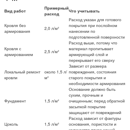
Примерный
Вид работ
Что учитывать
расход
Расход указан для готового
Кровля без
покрытия при послойном
2,0 л/м²
армирования
нанесении по
подготовленной поверхности
Расход выше, потому что
Кровля с
материал пропитывает
2,5 л/м²
армированием
армирующий слой и
перекрывает его сверху
Зависит от размера
Локальный ремонт
около 1,5 л/
повреждения, состояния
кровли
м²
старого покрытия и
необходимости армирования
Основание должно быть
сухим, прочным и
Фундамент
1,5 л/м²
очищенным; перед обратной
засыпкой покрытие
защищают от повреждений
Расход зависит от фактуры
Цоколь
1,5 л/м²
основания, пористости и
количества примыканий