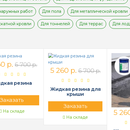
наружных работ
Для пола
Для металлической кровли
скатной кровли
Для тоннелей
Для террас
Для ло
0 р.
6 700 р.
5 260 р.
6 700 р.
дкая резина
Жидкая резина для
крыши
Заказать
Заказать
5 260
На складе
На складе