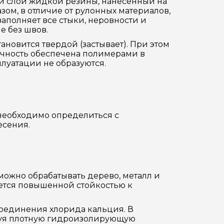
 слой жидкой резины, нанесенный на
зом, в отличие от рулонных материалов,
заполняет все стыки, неровности и
е без швов.
ановится твердой (застывает). При этом
вечность обеспечена полимерами в
плуатации не образуются.
необходимо определиться с
есения.
ожно обрабатывать дерево, металл и
ается повышенной стойкостью к
соединения хлорида кальция. В
зуя плотную гидроизолирующую