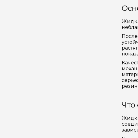
Осн
Жидка
небла
После
устой
растя
показ
Качес
механ
матер
серье
резин
Что
Жидка
соеди
завис