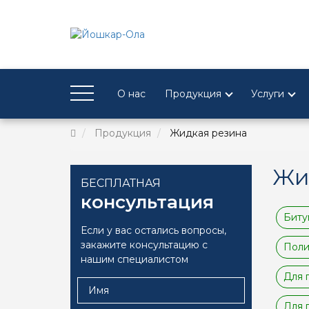
О нас
Продукция
Услуги
Продукция
Жидкая резина
Жи
БЕСПЛАТНАЯ
консультация
Биту
Если у вас остались вопросы,
закажите консультацию с
Поли
нашим специалистом
Для 
Для 