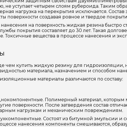
хническим защитным свойствам двухмиллиметровый
ю, не уступает четырем слоям рубероида. Таким обра
ерная нагрузка на перекрытия исключается. Состав 
ты поверхности создавая ровное и твердое покрыти
 нанесения на поверхность жидкая резина быстро ст
службы покрытия составляет до 30 лет. Такая долго
ве. Токсичные вещества в процессе нанесения и экс
ы
е чем купить жидкую резину для гидроизоляции, 
видностью материала, назначением и способом нан
изоляционные материалы различаются по составу:
нокомпонентные. Полимерный материал, которым м
угие поверхности. После затвердения состав отлич
арным нагрузкам и механическим повреждениям.
ухкомпонентные. Состоят из битумной эмульсии и 
оцессе нанесения компоненты смешиваются, обра