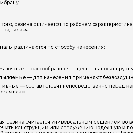
мбрану.
 того, резина отличается по рабочем характеристика
пола, гаража.
иалы различаются по способу нанесения:
мазочные — пастообразное вещество наносят вручн
пыляемые — для нанесения применяют безвоздушн
ливные — состав готовят непосредственно перед н
верхности.
я резина считается универсальным решением во вс
ечить конструкции или сооружению надежную и пол