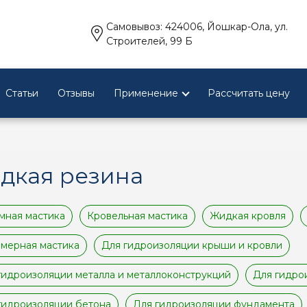
Самовывоз: 424006, Йошкар-Ола, ул.
Строителей, 99 Б
Статьи
Отзывы
Применение
Рассчитать цену
дкая резина
мная мастика
Кровельная мастика
Жидкая кровля
мерная мастика
Для гидроизоляции крыши и кровли
гидроизоляции металла и металлоконструкций
Для гидро
гидроизоляции бетона
Для гидроизоляции фундамента