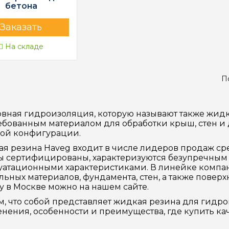
бетона
Заказать
На складе
По
вная гидроизоляция, которую называют также жидко
ебованным материалом для обработки крыш, стен и д
ой конфигурации.
я резина Haveg входит в числе лидеров продаж ср
ы сертифицированы, характеризуются безупречным
уатационными характеристиками. В линейке комп
льных материалов, фундамента, стен, а также поверх
у в Москве можно на нашем сайте.
м, что собой представляет жидкая резина для гидр
нения, особенности и преимущества, где купить ка