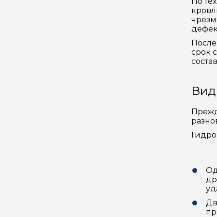
По те
кровл
чрезм
дефек
После
срок 
соста
Вид
Прежд
разно
Гидро
Од
др
уд
Дв
пр