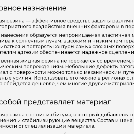
овное назначение
я резина — эффективное средство защиты различны
гоприятного воздействия внешних факторов и в пе
 нанесения образуется непроницаемая эластичная м
чива к солнечным лучам, высоким и низким темпера
гиваться и повторять контуры самых сложных повер
ателям адгезии обеспечивается надежное сцеплени
твенная жидкая резина не трескается со временем, н
ическим повреждениям. Небольшие дефекты затягив
иал с поверхности можно только механическим путе
зные усилия. Использовать его можно в регионах с
а обойдется дешевле, чем многие другие материал
 собой представляет материал
я резина состоит из битума, в который добавлен
нения и стабилизирующие вещества. Состав и цена
имости от специализации материала.