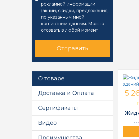
рекламной информации
(акции, скидки, предложения)
по указанным мной
контактным данным. Можно
отозвать в любой момент
Отправить
О товаре
5 26
Доставка и Оплата
Сертификаты
Жидк
Видео
к
Преимущества