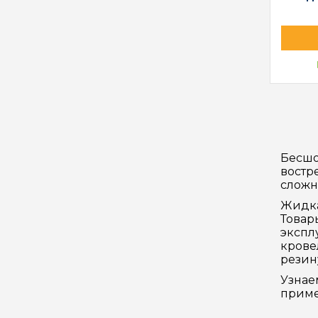
Бесшо
востр
сложн
Жидка
Товар
экспл
крове
резин
Узнае
приме