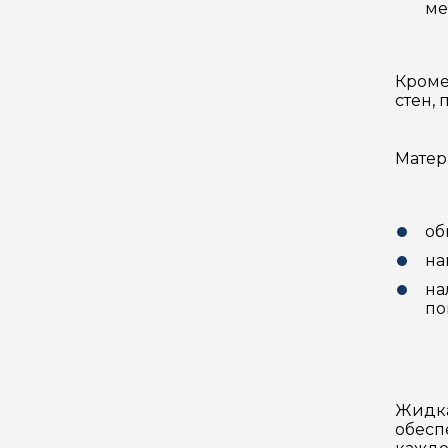
ме
Кроме
стен, 
Матер
об
на
на
по
Жидка
обесп