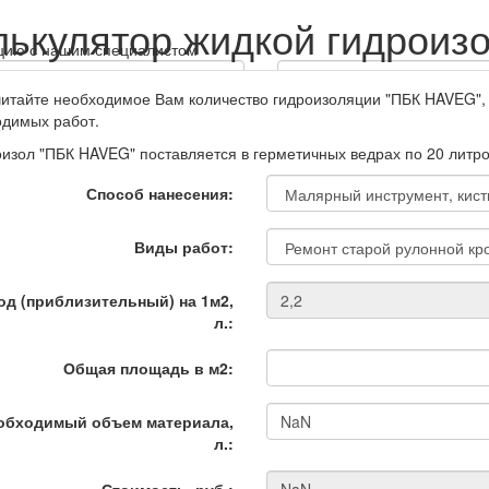
лькулятор жидкой гидроиз
тацию с нашим специалистом
итайте необходимое Вам количество гидроизоляции "ПБК HAVEG", 
+7
одимых работ.
изол "ПБК HAVEG" поставляется в герметичных ведрах по 20 литров
Способ нанесения:
Виды работ:
 данных и сервисные
ным мной контактным данным в
од (приблизительный) на 1м2,
сти
л.:
формации
(акции, скидки,
Общая площадь в м2:
 данным. Можно отозвать в
обходимый объем материала,
л.:
Стоимость, руб.: