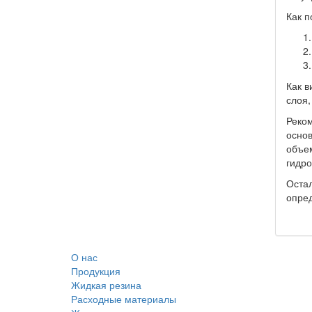
Как п
Как в
слоя,
Реком
основ
объем
гидро
Остал
опред
О нас
Продукция
Жидкая резина
Расходные материалы